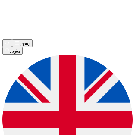
მენიუ
ძიება