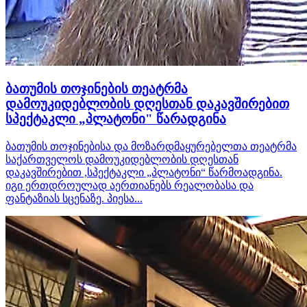
ბათუმის თოჯინების თეატრმა
დამოუკიდებლობის დღესთან დაკავშირებით
სპექტაკლი „პლატონი" წარადგინა
ბათუმის თოჯინებისა და მოზარდმაყურებელთა თეატრმა
საქართველოს დამოუკიდებლობის დღესთან
დაკავშირებით ,სპექტაკლი „პლატონი“ წარმოადგინა.
იგი ერთდროულად აერთიანებს რეალობასა და
ფანტაზიას სცენაზე. პიესა...