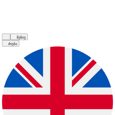
მენიუ
ძიება