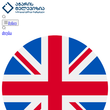
მენიუ
ძიება