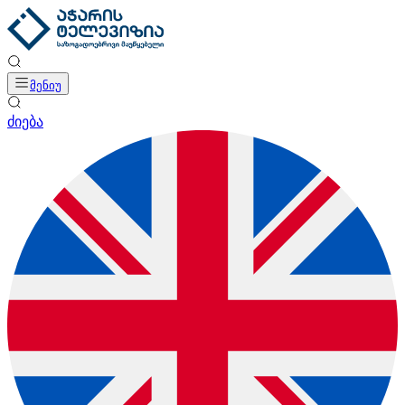
მენიუ
ძიება