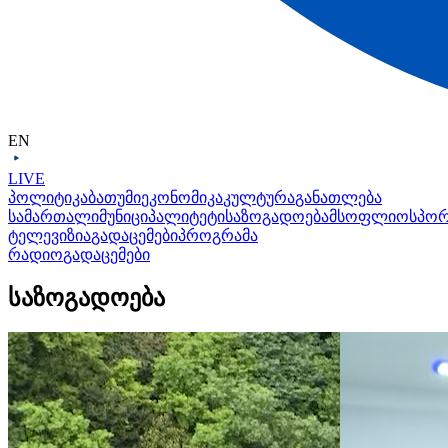
EN
LIVE
პოლიტიკა
ბათუმი
ეკონომიკა
კულტურა
განათლება
სამართალი
მუნიციპალიტეტი
საზოგადოება
მსოფლიო
სპო
ტელევიზია
გადაცემები
პროგრამა
რადიო
გადაცემები
საზოგადოება