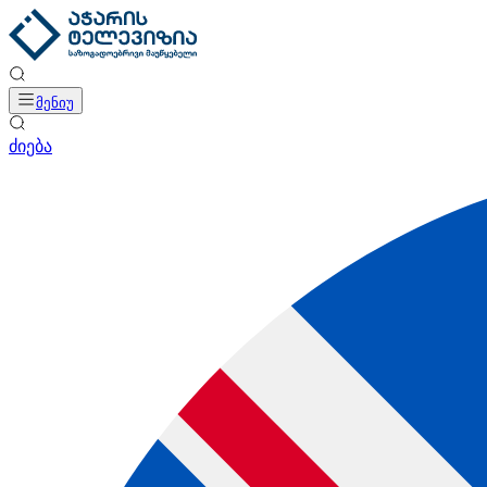
მენიუ
ძიება