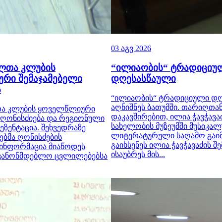
03 აგვ 2026
ალთა კლუბის
“ილიაობის“ ტრადიციუ
რი შემაჯამებელი
დღესასწაული
ა
“ილიაობის“ ტრადიციული დ
აღნიშნეს ბათუმში. თარიღთა
თა კლუბის ყოველწლიური
დაკავშირებით, ილია ჭავჭავა
 ღონისძიება და რეგიონული
სახელობის მუზეუმში მუსიკალ
ეზენტაცია. შეხვედრაზე
ლიტერატურული საღამო გაი
ბმა ღონისძების
გაიხსენეს ილია ჭავჭავაძის შ
 ინფორმაცია მიაწოდეს
ისაუბრეს მის...
აკანონმდებლო ცვლილებებსა