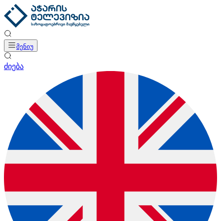
მენიუ
ძიება