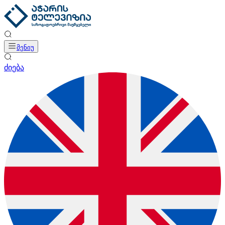
მენიუ
ძიება