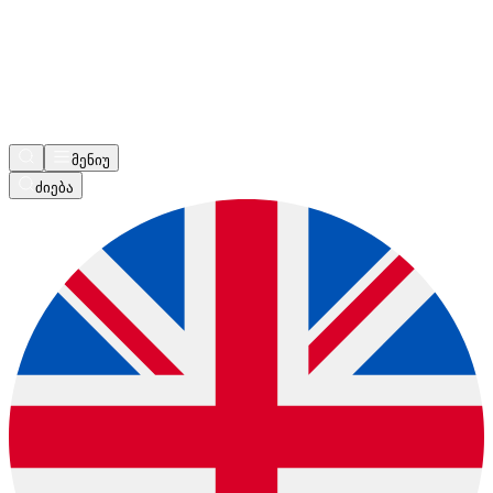
მენიუ
ძიება