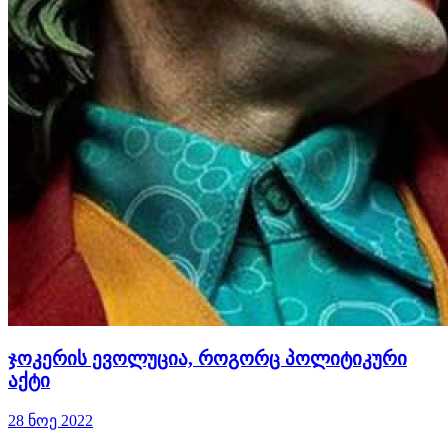
ჯოკერის ევოლუცია, როგორც პოლიტიკური
აქტი
28 ნოე 2022