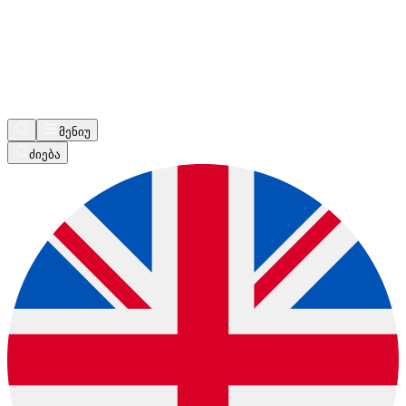
მენიუ
ძიება