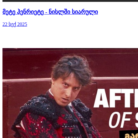
მეტე ჰენრიეტე - ნისლში სიარული
22 სექ 2025