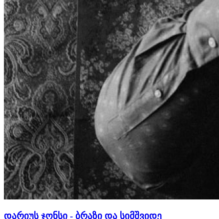
დარიუს ჯონსი - ბრაზი და სიმშვიდე