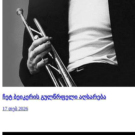
ჩეტ ბეიკერის გულწრფელი აღსარება
17 თებ 2026