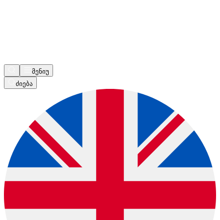
მენიუ
ძიება