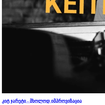
კიტ ჯარეტი - მხოლოდ იმპროვიზაცია