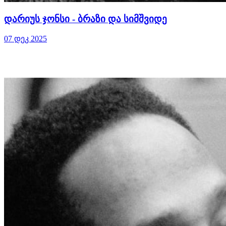
დარიუს ჯონსი - ბრაზი და სიმშვიდე
07 დეკ 2025