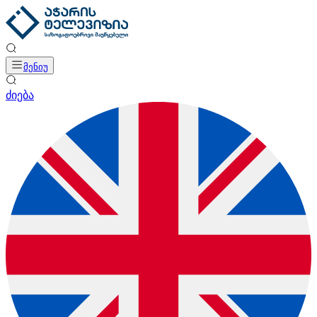
მენიუ
ძიება