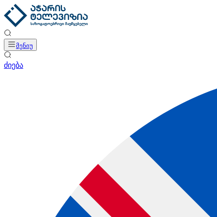
მენიუ
ძიება