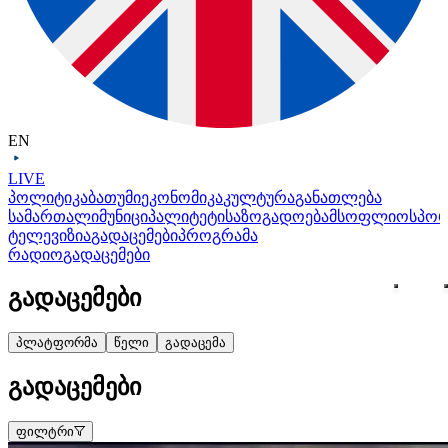
EN
LIVE
პოლიტიკა
ბათუმი
ეკონომიკა
კულტურა
განათლება
სამართალი
მუნიციპალიტეტი
საზოგადოება
მსოფლიო
სპო
ტელევიზია
გადაცემები
პროგრამა
რადიო
გადაცემები
გადაცემები
პლატფორმა
წელი
გადაცემა
გადაცემები
ფილტრი