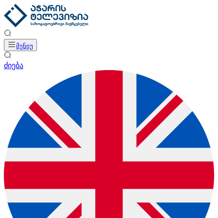
მენიუ
ძიება