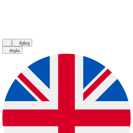
მენიუ
ძიება