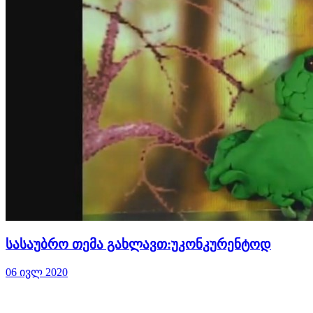
სასაუბრო თემა გახლავთ:უკონკურენტოდ
06 ივლ 2020