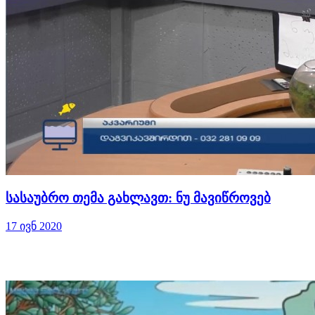
სასაუბრო თემა გახლავთ: ნუ მავიწროვებ
17 ივნ 2020