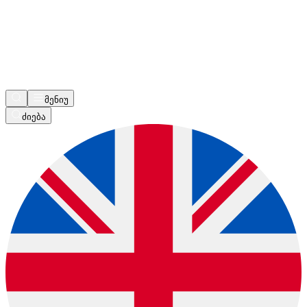
მენიუ
ძიება