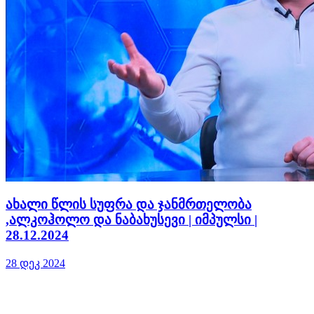
ახალი წლის სუფრა და ჯანმრთელობა
,ალკოჰოლო და ნაბახუსევი | იმპულსი |
28.12.2024
28 დეკ 2024