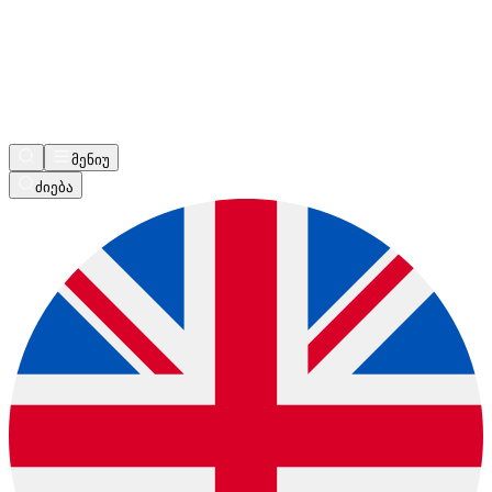
მენიუ
ძიება