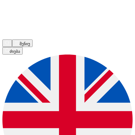
მენიუ
ძიება