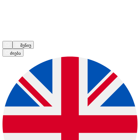
მენიუ
ძიება