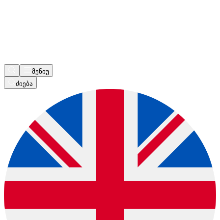
მენიუ
ძიება