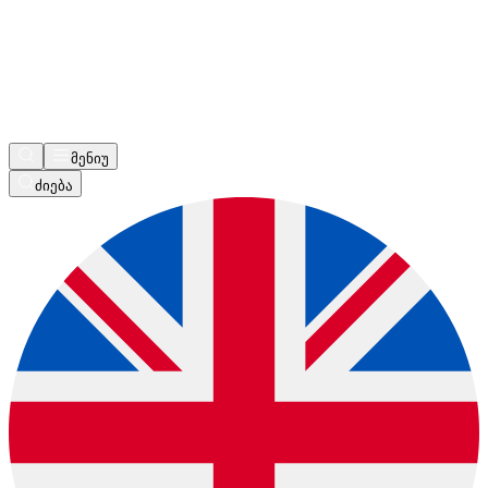
მენიუ
ძიება