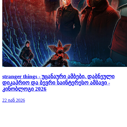
stranger things - უცანაური ამბები, დაბნეული
დიკაპრიო და ბევრი საინტერესო ამბავი -
კინობლოგი 2026
22 იან 2026