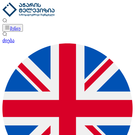
მენიუ
ძიება