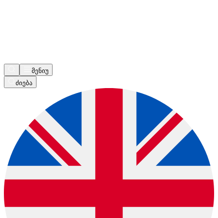
მენიუ
ძიება