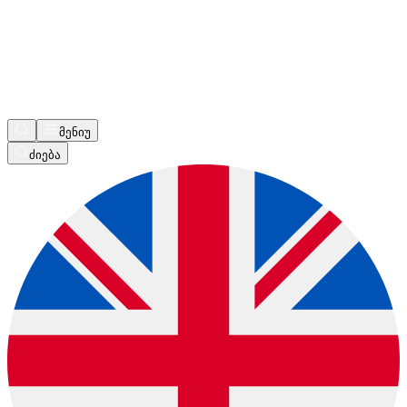
მენიუ
ძიება