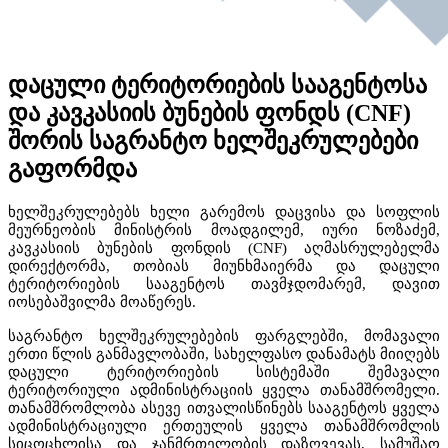
დაცული ტერიტორიების სააგენტოსა
და კავკასიის ბუნების ფონდს (CNF)
შორის საგრანტო ხელშეკრულებები
გაფორმდა
ხელშეკრულებებს
ხელი
გარემოს
დაცვისა
და
სოფლის
მეურნეობის
მინისტრის
მოადგილემ
,
იური
ნოზაძემ
,
კავკასიის
ბუნების
ფონდის
(CNF)
აღმასრულებელმა
დირექტორმა
,
თობიას
მიუნხმაიერმა
და
დაცული
ტერიტორიების
სააგენტოს
თავმჯდომარემ
,
დავით
იოსებაშვილმა
მოაწერეს
.
საგრანტო
ხელშეკრულებების
ფარგლებში
,
მომავალი
ერთი
წლის
განმავლობაში
,
სახელფასო
დანამატს
მიიღებს
დაცული
ტერიტორიების
სისტემაში
შემავალი
ტერიტორიული
ადმინისტრაციის
ყველა
თანამშრომელი
.
თანამშრომლობა
ასევე
ითვალისწინებს
სააგენტოს
ყველა
ადმინისტრაციული
ერთეულის
ყველა
თანამშრომლის
სიცოცხლისა
და
ჯანმრთელობის
დაზღვევას
,
სამუშაო