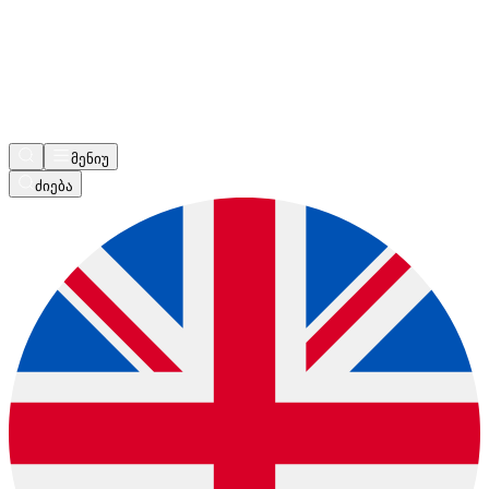
მენიუ
ძიება