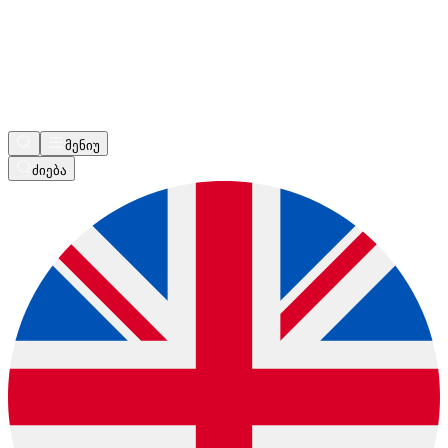
მენიუ
ძიება