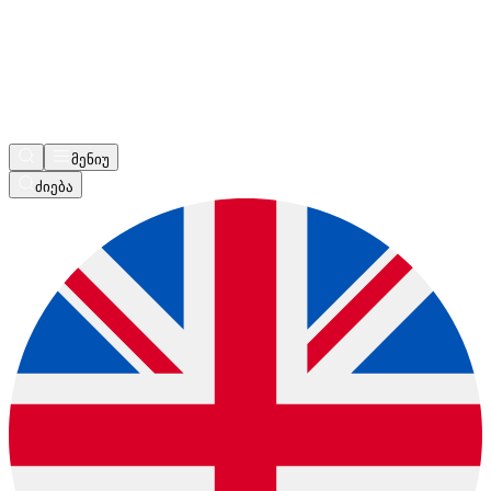
მენიუ
ძიება