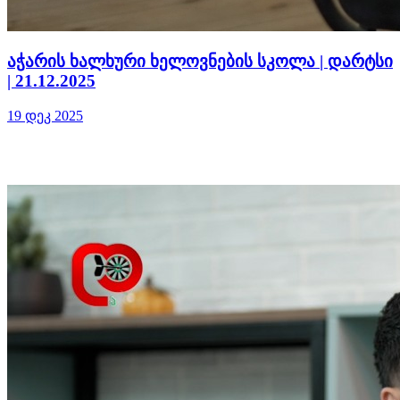
აჭარის ხალხური ხელოვნების სკოლა | დარტსი
| 21.12.2025
19 დეკ 2025