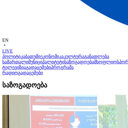
EN
LIVE
პოლიტიკა
ბათუმი
ეკონომიკა
კულტურა
განათლება
სამართალი
მუნიციპალიტეტი
საზოგადოება
მსოფლიო
სპო
ტელევიზია
გადაცემები
პროგრამა
რადიო
გადაცემები
საზოგადოება