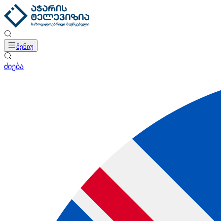
მენიუ
ძიება