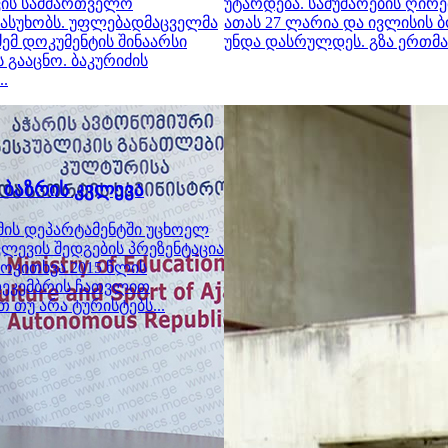
ვის სამმართველო
უტარდება. სამუშაოების ღირე
ასუხობს. უფლებადმაცველმა
ათას 27 ლარია და ივლისის
ძემ დოკუმენტის შინაარსი
უნდა დასრულდეს. გზა ერთმა
 გააცნო. ბაკურიძის
..
 ბაზრის კვლევა
მის დეპარტამენტში უცხოელ
ლევის შედგების პრეზენტაცია
მოკითხვა 2015 წლის
დეკემბრის ჩათვლით
 თუ არა ტურისტებს...