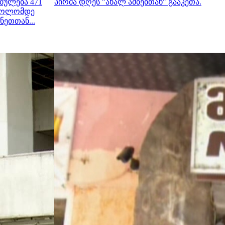
ბულება 471
პირმა დღეს "ახალ ამბებთან" გააკეთა.
 ბოლომდე
ნეთთან...