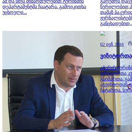
ამ და სხვა მიმართულებით ტურიზმის
გარემოს დაც
დეპარტამენტმა ჩაატარა. გამოიკითხა
წერილობით პ
უცხოელი...
თამაზ ბაკური
ჟურნალისტებს
განცხადებით,.
02 ივნ 2016
ვიზიტორთა
აჭარის ტურიზ
ვიზიტორთა კვ
გაიმართა. გა
აგვისტოდან 
ჩატარდა. სურთ