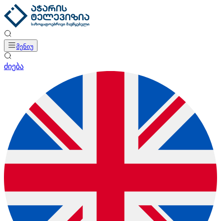
მენიუ
ძიება