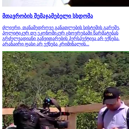
მთავრობის შემაჯამებელი სხდომა
ძლიერი, თანამედროვე განათლების სისტემის გარეშე,
პოლიტიკურ თუ ეკონომიკურ ცხოვრებაში წარმატებას
გრძელვადიანი განვითარების პერსპექტივა არ ექნება.
არანაირი ფასი არ ექნება კრიმინალის...