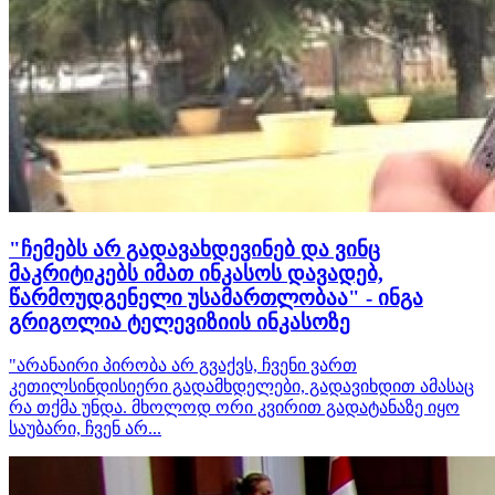
"ჩემებს არ გადავახდევინებ და ვინც
მაკრიტიკებს იმათ ინკასოს დავადებ,
წარმოუდგენელი უსამართლობაა" - ინგა
გრიგოლია ტელევიზიის ინკასოზე
"არანაირი პირობა არ გვაქვს, ჩვენი ვართ
კეთილსინდისიერი გადამხდელები, გადავიხდით ამასაც
რა თქმა უნდა. მხოლოდ ორი კვირით გადატანაზე იყო
საუბარი, ჩვენ არ...