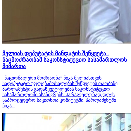
მელიას დეპუტატის მანდატის შეწყვეტა -
ნაცმოძრაობამ საკონსტიტუციო სასამართლოს
მიმართა
„ნაციონალური მოძრაობა“ ნიკა მელიასთვის
სადეპუტატო უფლებამოსილების შეწყვეტის თაობაზე
პარლამენტის გადაწყვეტილებას საკონსტიტუციო
სასამართლოში ასაჩივრებს. პარალელურად დღეს
საპროცედურო საკითხთა კომიტეტში, პარლამენტში
ნიკა...