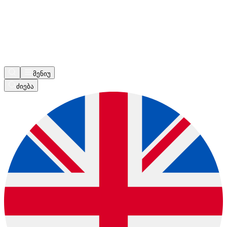
მენიუ
ძიება