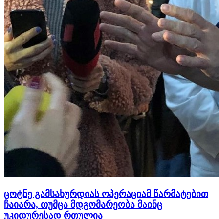
ცოტნე გამსახურდიას ოპერაციამ წარმატებით
ჩაიარა, თუმცა მდგომარეობა მაინც
უკიდურესად რთულია