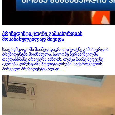
პრეზიდენტი ცოტნე გამსახურდიას
მოსანახულებლად მივიდა
საავადმყოფოში მძიმედ დაჭრილი ცოტნე გამსახურდია
პრეზიდენტმა მოინახულა. სალომე ზურაბიშვილმა
თავდასხმაზე არაფერს ამბობს, თუმცა მძიმე შედეგზე
აკეთებს კომენტარს პოლიტიკოსები. საქართველოს
პირველი პრეზიდენტის ზვიად...