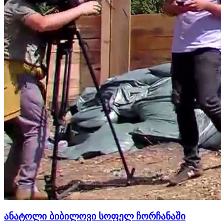
ანატოლი ბიბილოვი სოფელ ჩორჩანაში