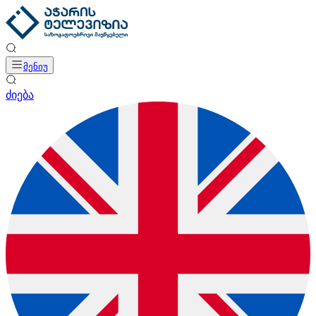
მენიუ
ძიება