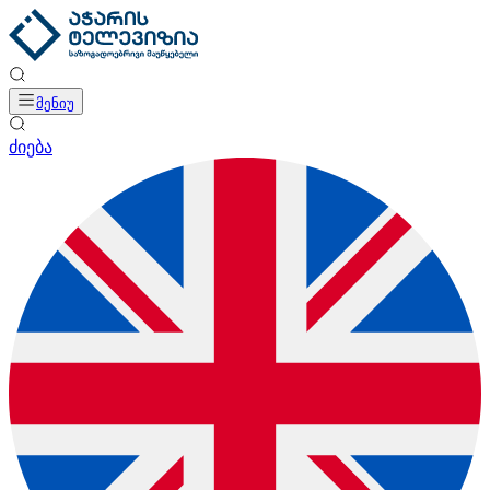
მენიუ
ძიება