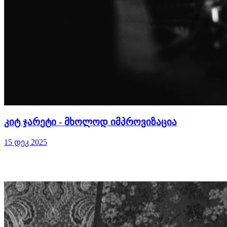
კიტ ჯარეტი - მხოლოდ იმპროვიზაცია
15 დეკ 2025