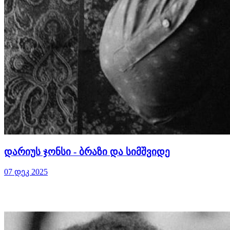
დარიუს ჯონსი - ბრაზი და სიმშვიდე
07 დეკ 2025