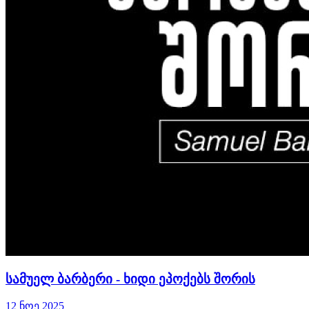
სამუელ ბარბერი - ხიდი ეპოქებს შორის
12 ნოე 2025