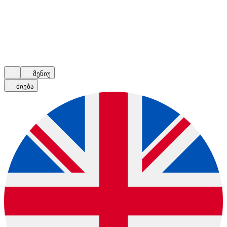
მენიუ
ძიება