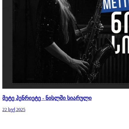
მეტე ჰენრიეტე - ნისლში სიარული
22 სექ 2025