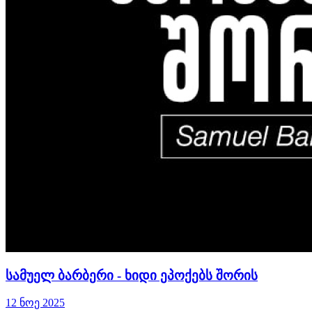
სამუელ ბარბერი - ხიდი ეპოქებს შორის
12 ნოე 2025