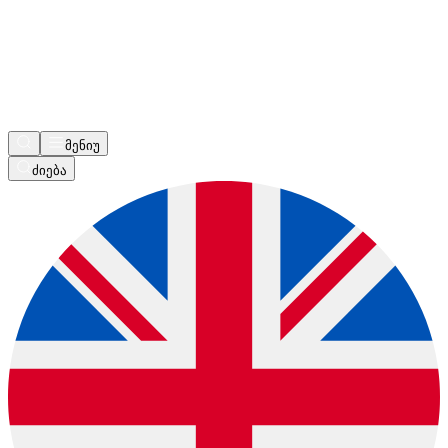
მენიუ
ძიება