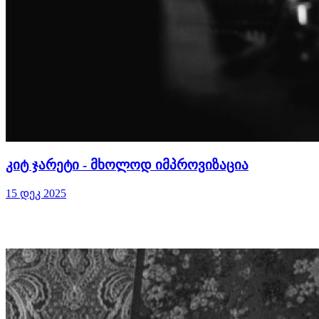
კიტ ჯარეტი - მხოლოდ იმპროვიზაცია
15 დეკ 2025