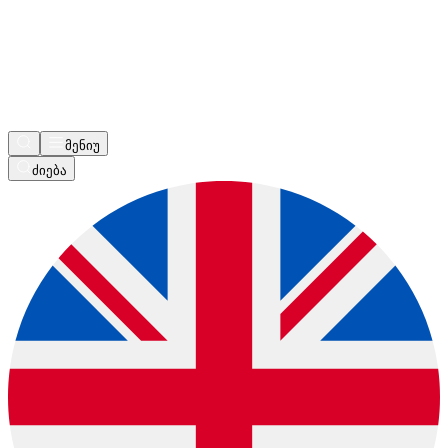
მენიუ
ძიება