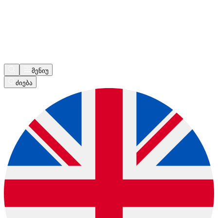
მენიუ
ძიება