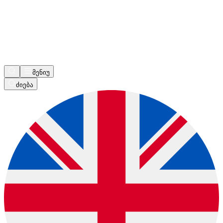
მენიუ
ძიება