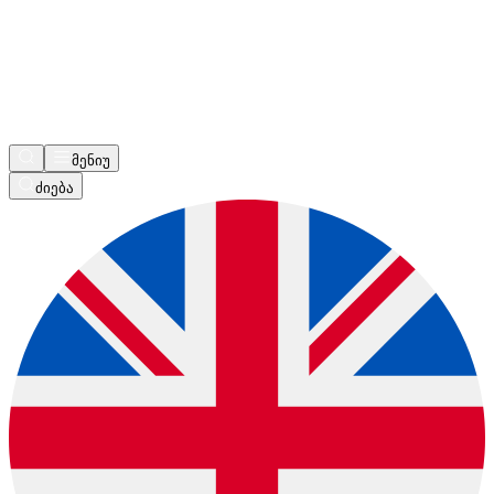
მენიუ
ძიება