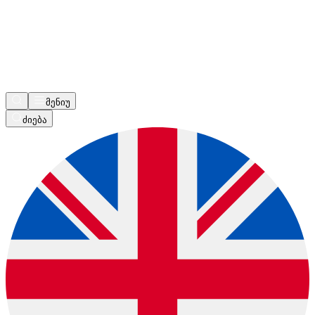
მენიუ
ძიება