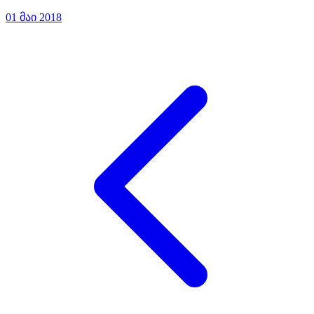
01 მაი 2018