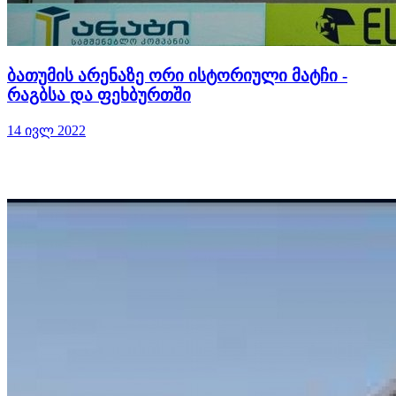
ბათუმის არენაზე ორი ისტორიული მატჩი -
რაგბსა და ფეხბურთში
14 ივლ 2022