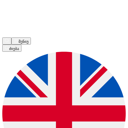
მენიუ
ძიება