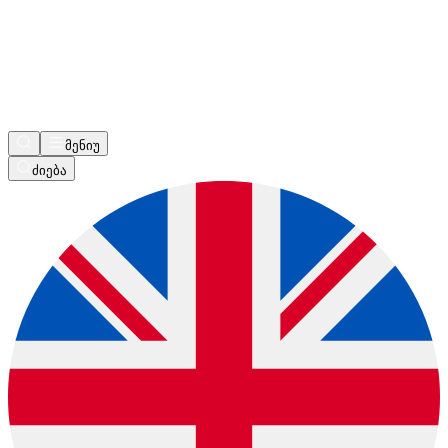
მენიუ
ძიება