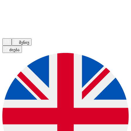
მენიუ
ძიება