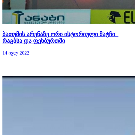
ბათუმის არენაზე ორი ისტორიული მატჩი -
რაგბსა და ფეხბურთში
14 ივლ 2022