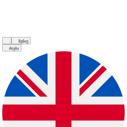
მენიუ
ძიება