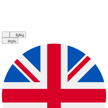
მენიუ
ძიება