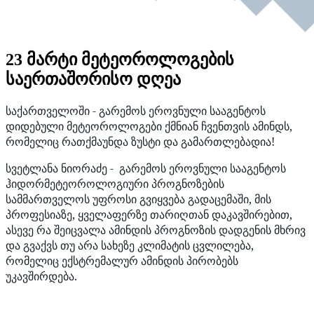
23 მარტი მეტეოროლოგების
საერთაშორისო დღეა
საქართველოში
-
გარემოს
ეროვნული
სააგენტოს
დიდებული
მეტეოროლოგები
ქმნიან
ჩვენთვის
ამინდს
,
რომელიც რათქმაუნდა ზუსტი და გამართლებადია
!
სვეტლანა
ნიორაძე
-
გარემოს
ეროვნული
სააგენტოს
ჰიდორმეტეოროლოგიური
პროგნოზების
სამმართველოს
უფროსი
გვიყვება
გადაცემაში,
მის
პროფესიაზე
,
ყველაფერ
ზე
თარიღთან
დაკავშირებით
,
ასევე
რა
შეიცვალა
ამინდის
პროგნოზის
დადგენის
მხრივ
და
გვაქვს
თუ
არა
სახეზე
კლიმატის
ცვლილება
,
რომელიც
ექსტრემალურ
ამინდის
პირობებს
უკავშირდება
.