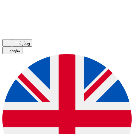
მენიუ
ძიება