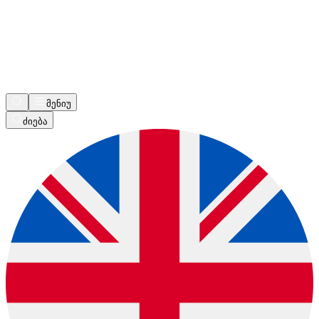
მენიუ
ძიება