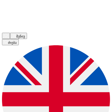
მენიუ
ძიება