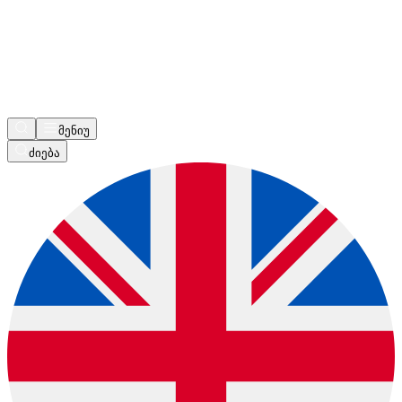
მენიუ
ძიება