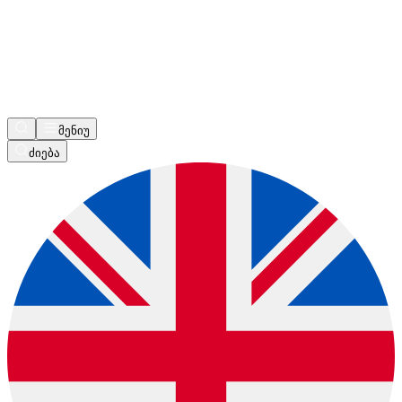
მენიუ
ძიება