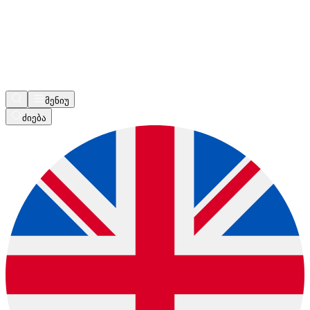
მენიუ
ძიება